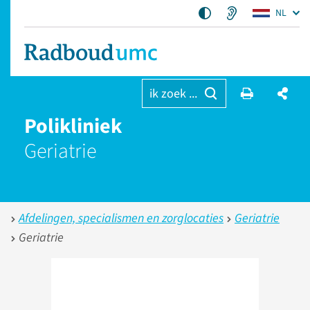
NL
ik zoek ...
Polikliniek
Geriatrie
Afdelingen, specialismen en zorglocaties
Geriatrie
Geriatrie