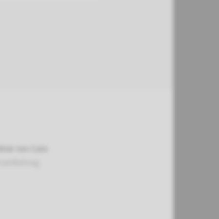
dink ten Cate
cardioloog