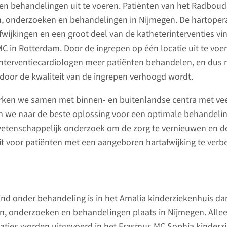
en behandelingen uit te voeren. Patiënten van het Radbo
, onderzoeken en behandelingen in Nijmegen. De hartopera
Contact 
wijkingen en een groot deel van de katheterinterventies vin
C in Rotterdam. Door de ingrepen op één locatie uit te voe
interventiecardiologen meer patiënten behandelen, en dus 
Afspraak
oor de kwaliteit van de ingrepen verhoogd wordt.
ken we samen met binnen- en buitenlandse centra met veel
Informati
we naar de beste oplossing voor een optimale behandeli
etenschappelijk onderzoek om de zorg te vernieuwen en d
it voor patiënten met een aangeboren hartafwijking te ver
oeken en behandelen we kinderen met
rnis. Deze afwijkingen kunnen
ind onder behandeling is in het Amalia kinderziekenhuis da
jd ontstaan.
n, onderzoeken en behandelingen plaats in Nijmegen. Alle
aties worden uitgevoerd in het Erasmus MC Sophia kinderzi