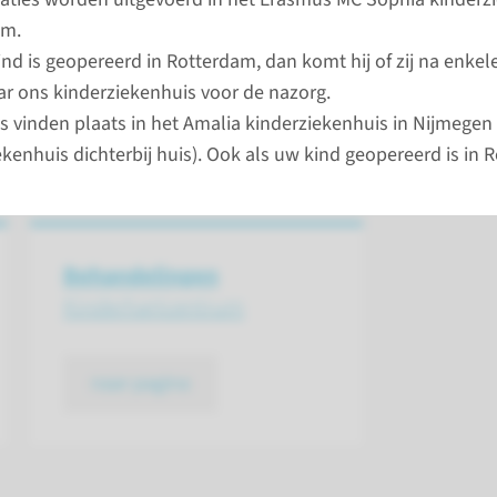
am.
ind is geopereerd in Rotterdam, dan komt hij of zij na enke
ar ons kinderziekenhuis voor de nazorg.
s vinden plaats in het Amalia kinderziekenhuis in Nijmegen 
ekenhuis dichterbij huis). Ook als uw kind geopereerd is in
d bij ons terecht?
Behandelingen
Kinder­hartcentrum
naar pagina