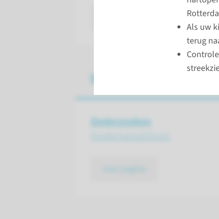
Rotterd
lees meer
Als uw k
terug na
Controle
streekzi
Waarvoor kan uw kin
Onderzoeken
Kinder­hartcentrum
naar pagina