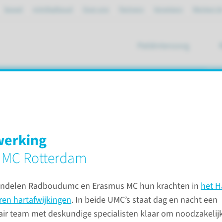
Spoed
mijnRadboud
Over ons
Partners
Verwijzers
Werken bi
Patiëntenzorg
ik
um
erking
en
Kinderhartcentrum
 MC Rotterdam
undelen Radboudumc en Erasmus MC hun krachten in
het H
Afspraa
en hartafwijkingen
. In beide UMC’s staat dag en nacht een
kinderz
nair team met deskundige specialisten klaar om noodzakelij