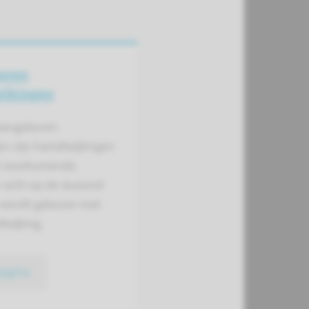
oren
ijkingen
 aangeboren
en zijn hartafwijkingen
 voorkomende.
 acht op de duizend
 wordt geboren met
fwijking.
pagina