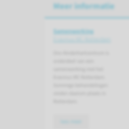
Meer informatie
Samenwerking
Erasmus MC Rotterdam
Ons Kinderhartcentrum is
onderdeel van een
samenwerking met het
Erasmus MC Rotterdam.
Sommige behandelingen
vinden daarom plaats in
Rotterdam.
lees meer