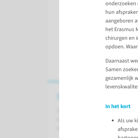
onderzoeken 
hun afspraken
aangeboren af
het Erasmus M
chirurgen en 
opdoen. Waard
Daarnaast wer
Samen zoeken 
gezamenlijk w
levenskwalite
Over het Kinderhartcentrum
In het kort
In het Kinderhartcentrum onderz
een hartafwijking of hartritmestoo
Als uw k
aangeboren zijn of op latere leefti
afsprake
hartoper