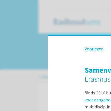
Voorlezen
Kinderhart­centr
Samenw
Amalia kinderziekenhuis
Specialism
Erasmus
Sinds 2016 b
voor aangebor
multidiscipli