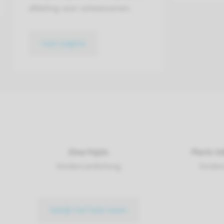
afdeling voor volwassenen.
naar pagina
Zina Fejzic
Floris U
kindercardioloog
kinder
bekijk het hele team