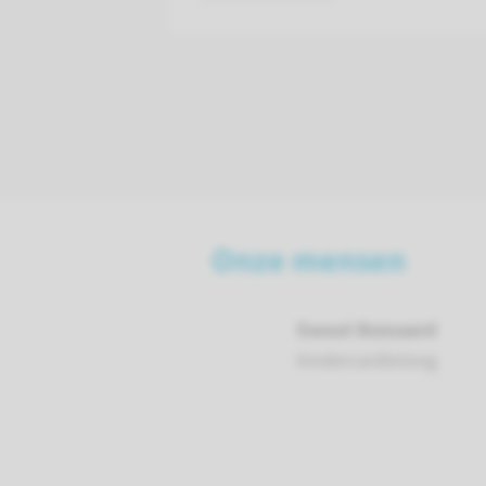
Onze mensen
Ewout Boesaard
kindercardioloog