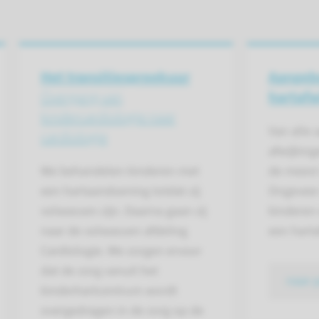
Het transitiespreekuur
Aangeb
Overgang van
hartafw
kindercardio­logie naar
Van alle
cardiologie
afwijking
We behandelen kinderen met
de meest
een hartaandoening totdat zij
Ongeveer
volwassen zijn. Daarna gaan zij
kinderen
naar de volwassen afdeling
een harta
Cardiologie. We zorgen ervoor
dat de zorg vanuit het
naar 
kinderhartcentrum wordt
overgedragen in de zorg op de