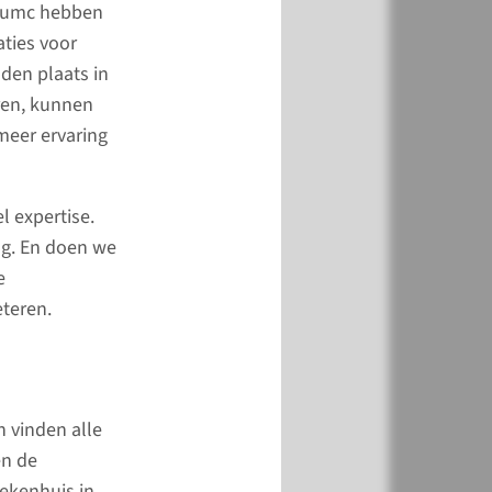
udumc hebben
ties voor
en route
den plaats in
ren, kunnen
meer ervaring
 voorbereiden
 expertise.
e voor kinderen
ng. En doen we
e
beteren.
n vinden alle
en de
ekenhuis in