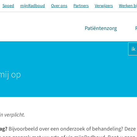
Spoed
mijnRadboud
Over ons
Partners
Verwijzers
Werken bi
Patiëntenzorg
ik
mij op
n verplicht.
ag?
Bijvoorbeeld over een onderzoek of behandeling? Deze