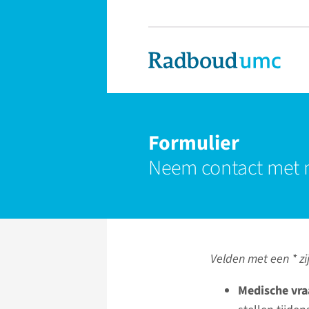
Formulier
Neem contact met 
Velden met een * zij
Medische vra