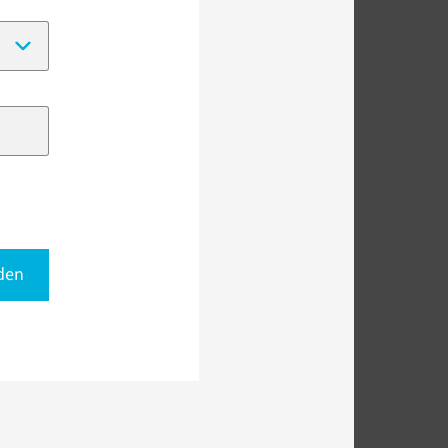
(Date format:
DD-MM-YYYY
)
den