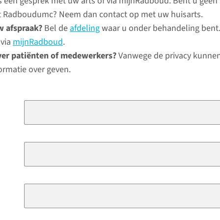
ns een gesprek met uw arts of via mijnRadboud. Bent u geen
het Radboudumc? Neem dan contact op met uw huisarts.
w afspraak?
Bel de
afdeling
waar u onder behandeling bent.
 via
mijnRadboud
.
ver patiënten of medewerkers?
Vanwege de privacy kunnen
ormatie over geven.