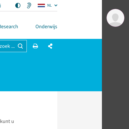
j
NL
Research
Onderwijs
 zoek ...
 kunt u