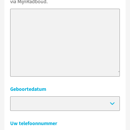
via MijnRadboud.
Geboortedatum
(Dat
Uw telefoonnummer