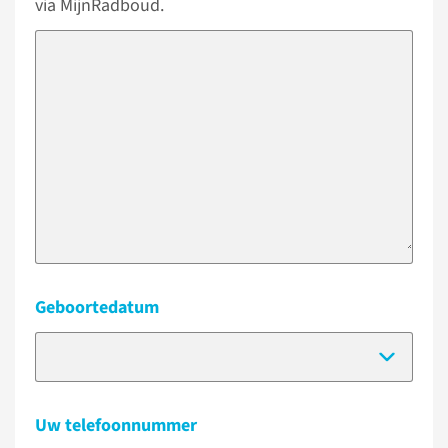
via MijnRadboud.
Geboortedatum
(Dat
Uw telefoonnummer