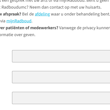
ns een gesprek met uw arts of via mijnRadboud. Bent u geen
het Radboudumc? Neem dan contact op met uw huisarts.
w afspraak?
Bel de
afdeling
waar u onder behandeling bent.
 via
mijnRadboud
.
ver patiënten of medewerkers?
Vanwege de privacy kunnen
ormatie over geven.