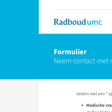
Formulier
Neem contact met 
Velden met een * zij
Medische vra