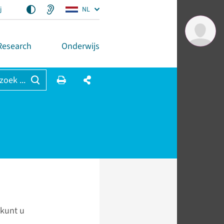
j
NL
Research
Onderwijs
 zoek ...
 kunt u