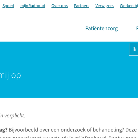
Spoed
mijnRadboud
Over ons
Partners
Verwijzers
Werken bi
Patiëntenzorg
ik
mij op
n verplicht.
ag?
Bijvoorbeeld over een onderzoek of behandeling? Deze