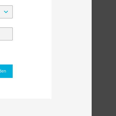
(Date format:
DD-MM-YYYY
)
den