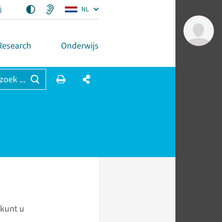
j
NL
Research
Onderwijs
 zoek ...
 kunt u