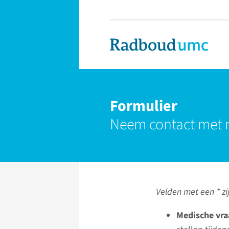
Formulier
Neem contact met 
Velden met een * zij
Medische vra