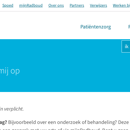
Spoed
mijnRadboud
Over ons
Partners
Verwijzers
Werken bi
Patiëntenzorg
ik
mij op
n verplicht.
ag?
Bijvoorbeeld over een onderzoek of behandeling? Deze