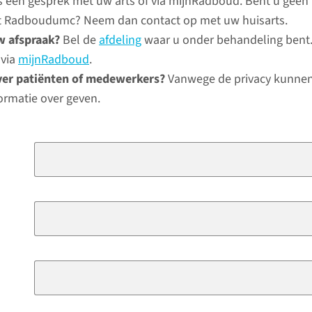
ns een gesprek met uw arts of via mijnRadboud. Bent u geen
het Radboudumc? Neem dan contact op met uw huisarts.
w afspraak?
Bel de
afdeling
waar u onder behandeling bent.
 via
mijnRadboud
.
ver patiënten of medewerkers?
Vanwege de privacy kunnen
ormatie over geven.