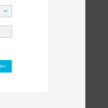
(Date format:
DD-MM-YYYY
)
den