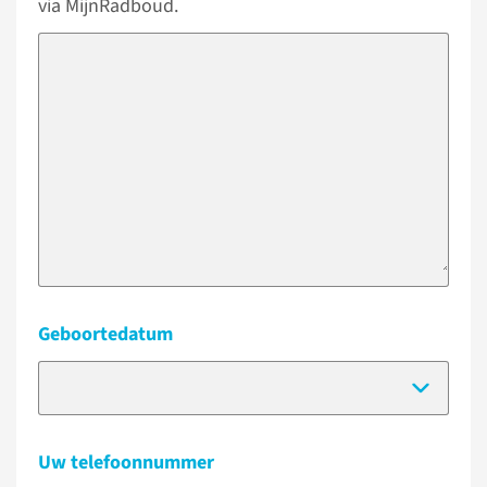
via MijnRadboud.
Geboortedatum
(Dat
Uw telefoonnummer