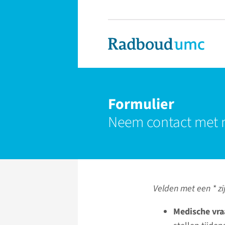
Formulier
Neem contact met 
Velden met een * zij
Medische vra