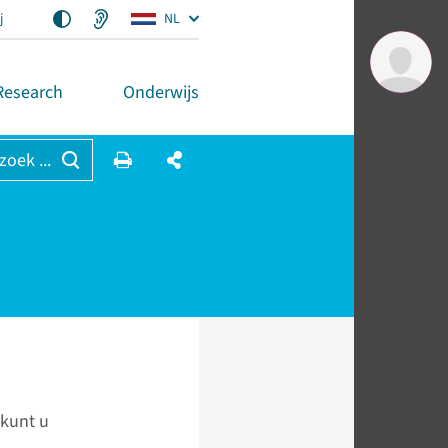
j
NL
Research
Onderwijs
 zoek ...
 kunt u