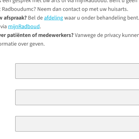
ns een gesprek met uw arts of via mijnRadboud. Bent u geen
het Radboudumc? Neem dan contact op met uw huisarts.
w afspraak?
Bel de
afdeling
waar u onder behandeling bent.
 via
mijnRadboud
.
ver patiënten of medewerkers?
Vanwege de privacy kunnen
ormatie over geven.