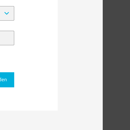
(Date format:
DD-MM-YYYY
)
den