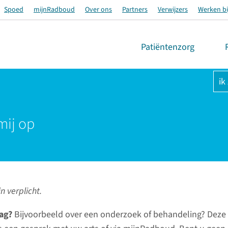
Spoed
mijnRadboud
Over ons
Partners
Verwijzers
Werken bi
Patiëntenzorg
ik
mij op
n verplicht.
ag?
Bijvoorbeeld over een onderzoek of behandeling? Deze