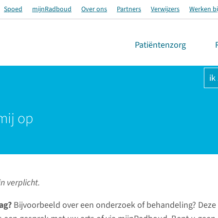
Spoed
mijnRadboud
Over ons
Partners
Verwijzers
Werken bi
Patiëntenzorg
ik
mij op
n verplicht.
ag?
Bijvoorbeeld over een onderzoek of behandeling? Deze