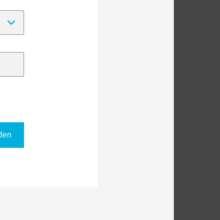
(Date format:
DD-MM-YYYY
)
den