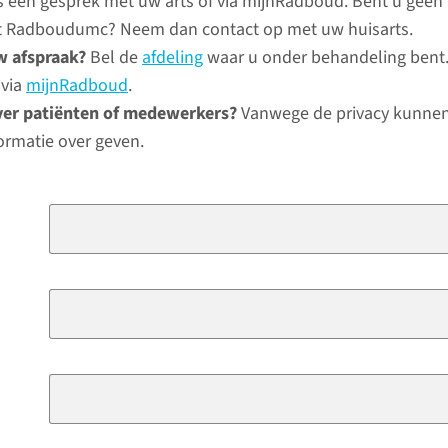
ns een gesprek met uw arts of via mijnRadboud. Bent u geen
het Radboudumc? Neem dan contact op met uw huisarts.
w afspraak?
Bel de
afdeling
waar u onder behandeling bent.
 via
mijnRadboud
.
ver patiënten of medewerkers?
Vanwege de privacy kunnen
ormatie over geven.