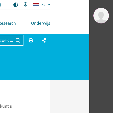
j
NL
Research
Onderwijs
 zoek ...
 kunt u