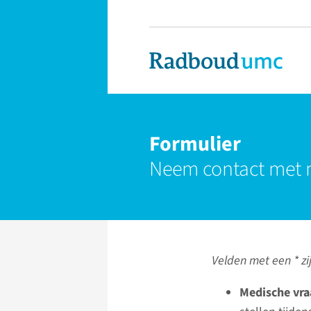
Formulier
Neem contact met 
Velden met een * zij
Medische vra