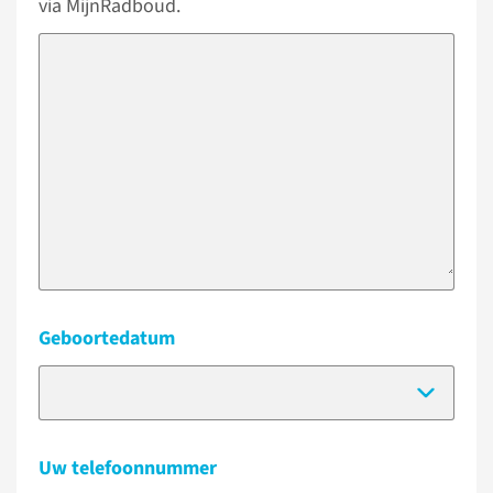
via MijnRadboud.
Geboortedatum
(Dat
Uw telefoonnummer