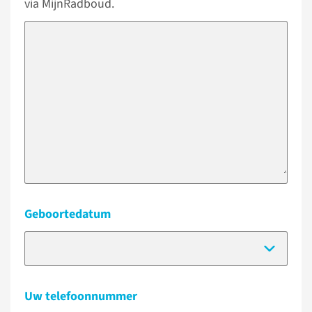
via MijnRadboud.
Geboortedatum
(Dat
Uw telefoonnummer