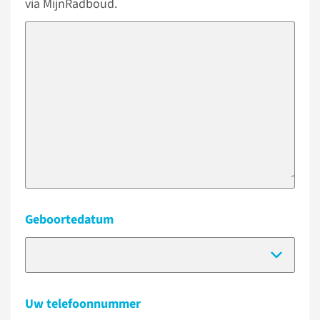
via MijnRadboud.
Geboortedatum
(Dat
Uw telefoonnummer