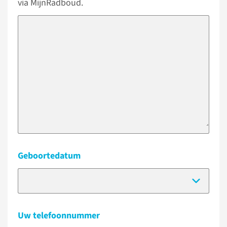
via MijnRadboud.
Geboortedatum
(Dat
Uw telefoonnummer