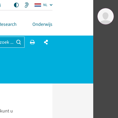
j
NL
Research
Onderwijs
 zoek ...
 kunt u