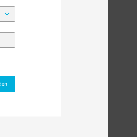
(Date format:
DD-MM-YYYY
)
den