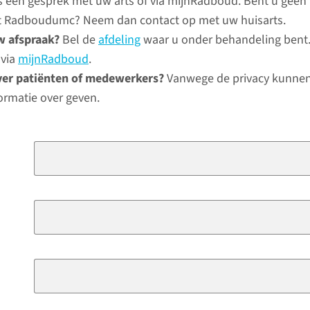
ns een gesprek met uw arts of via mijnRadboud. Bent u geen
het Radboudumc? Neem dan contact op met uw huisarts.
w afspraak?
Bel de
afdeling
waar u onder behandeling bent.
 via
mijnRadboud
.
ver patiënten of medewerkers?
Vanwege de privacy kunnen
ormatie over geven.