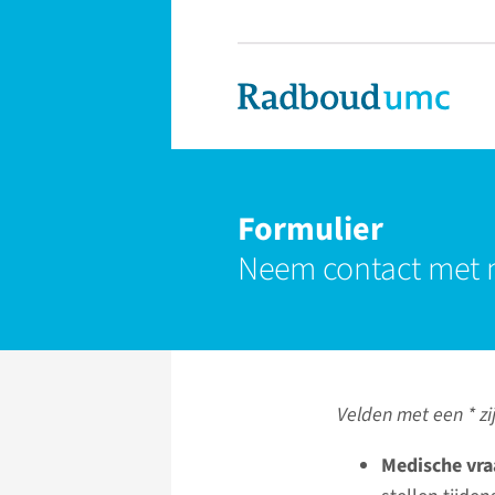
Formulier
Neem contact met 
Velden met een * zij
Medische vra