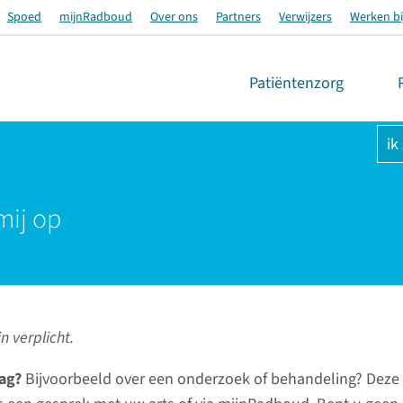
Spoed
mijnRadboud
Over ons
Partners
Verwijzers
Werken bi
Patiëntenzorg
ik
mij op
n verplicht.
ag?
Bijvoorbeeld over een onderzoek of behandeling? Deze