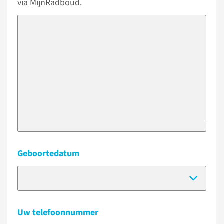
via MijnRadboud.
Geboortedatum
(Dat
Uw telefoonnummer