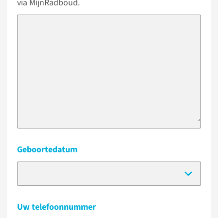
via MijnRadboud.
Geboortedatum
(Dat
Uw telefoonnummer