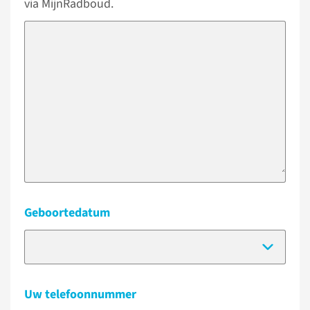
via MijnRadboud.
Geboortedatum
(Dat
Uw telefoonnummer