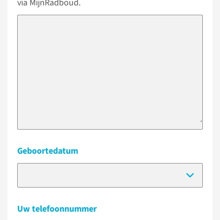
via MijnRadboud.
Geboortedatum
(Dat
Uw telefoonnummer