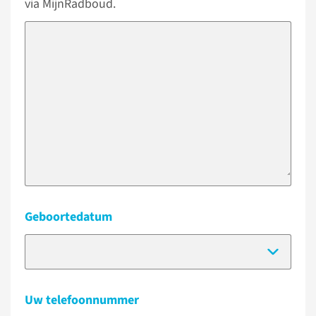
via MijnRadboud.
Geboortedatum
(Dat
Uw telefoonnummer