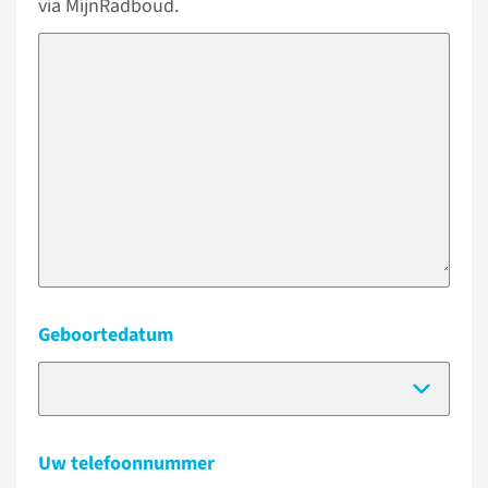
via MijnRadboud.
Geboortedatum
(Dat
Uw telefoonnummer