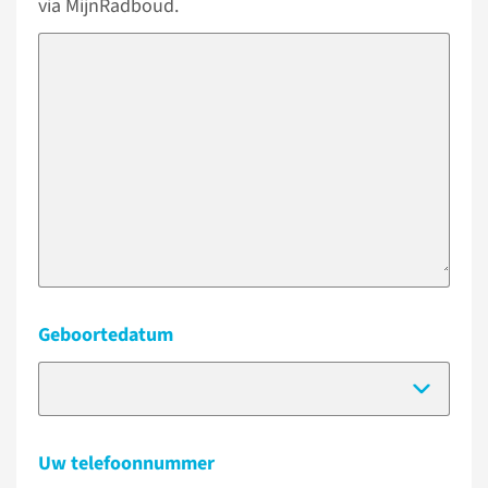
via MijnRadboud.
Geboortedatum
(Dat
Uw telefoonnummer