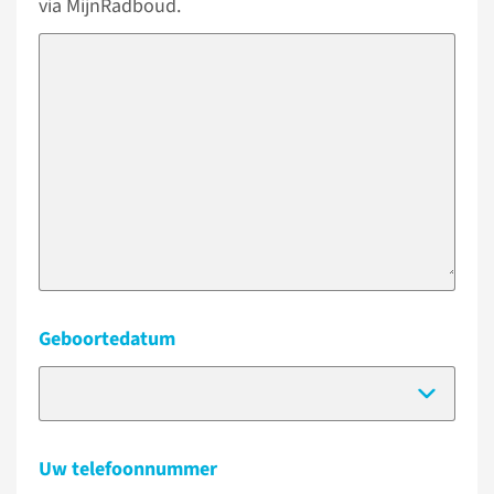
via MijnRadboud.
Geboortedatum
(Dat
Uw telefoonnummer