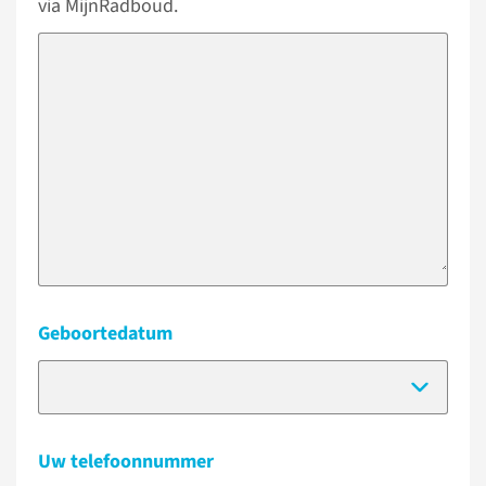
via MijnRadboud.
Geboortedatum
(Dat
Uw telefoonnummer