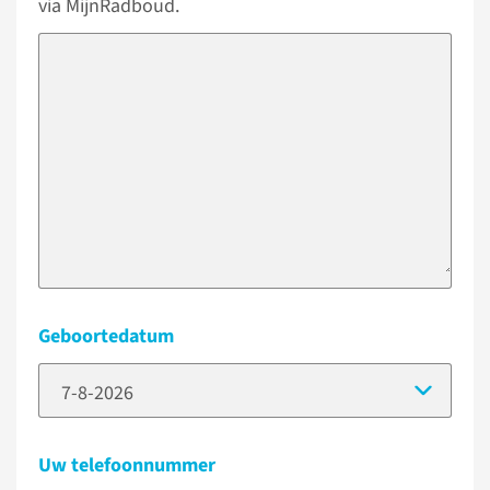
via MijnRadboud.
Geboortedatum
(Dat
Uw telefoonnummer