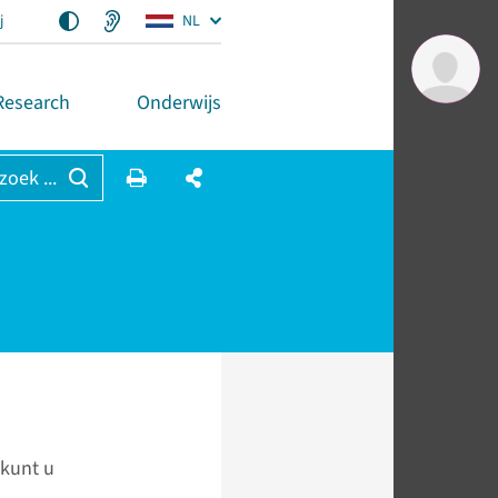
j
NL
Research
Onderwijs
 zoek ...
 kunt u