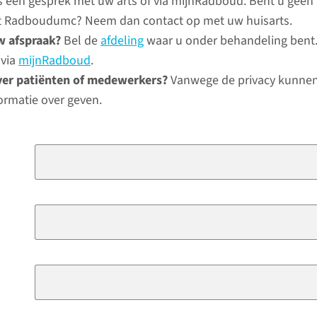
ns een gesprek met uw arts of via mijnRadboud. Bent u geen
het Radboudumc? Neem dan contact op met uw huisarts.
w afspraak?
Bel de
afdeling
waar u onder behandeling bent.
 via
mijnRadboud
.
ver patiënten of medewerkers?
Vanwege de privacy kunnen
ormatie over geven.