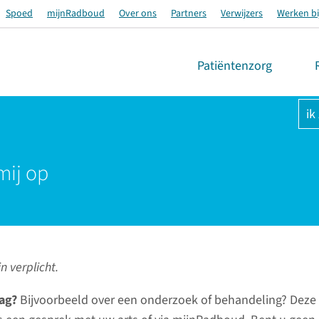
Spoed
mijnRadboud
Over ons
Partners
Verwijzers
Werken bi
Patiëntenzorg
ik
mij op
n verplicht.
ag?
Bijvoorbeeld over een onderzoek of behandeling? Deze