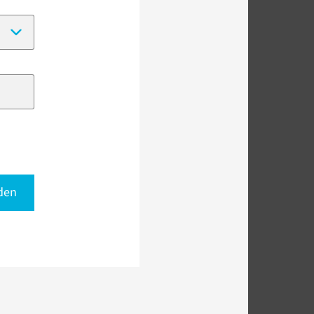
(Date format:
DD-MM-YYYY
)
den