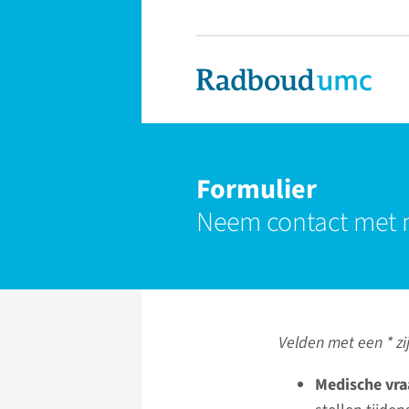
Formulier
Neem contact met 
Velden met een * zij
Medische vra