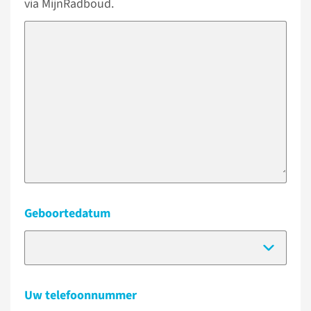
via MijnRadboud.
Geboortedatum
(Dat
Uw telefoonnummer