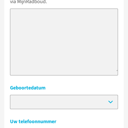
via MijnRadboud.
Geboortedatum
(Dat
Uw telefoonnummer