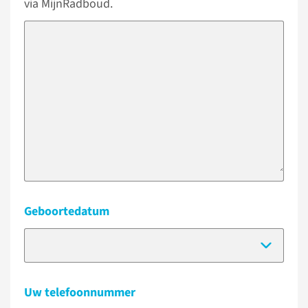
via MijnRadboud.
Geboortedatum
(Dat
Uw telefoonnummer