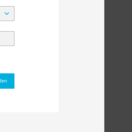
(Date format:
DD-MM-YYYY
)
den