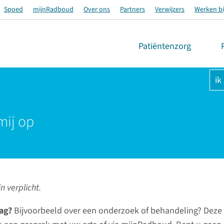
Spoed
mijnRadboud
Over ons
Partners
Verwijzers
Werken bi
Patiëntenzorg
ik
mij op
n verplicht.
ag?
Bijvoorbeeld over een onderzoek of behandeling? Deze