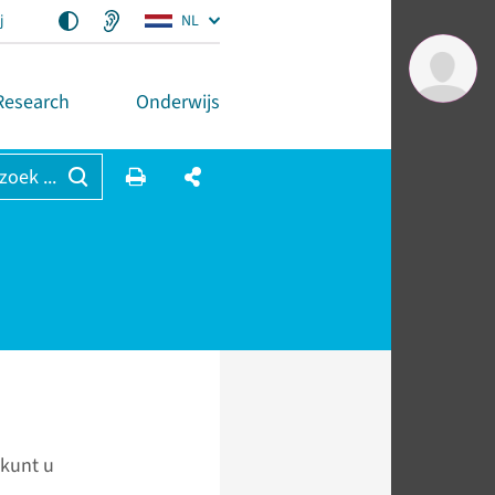
j
NL
Research
Onderwijs
 zoek ...
 kunt u