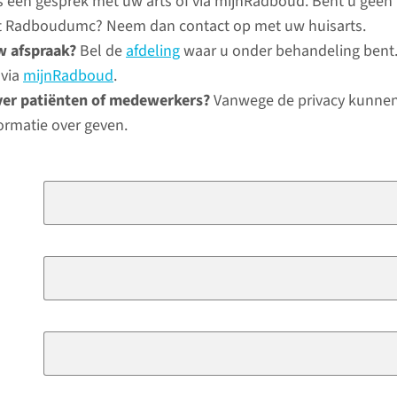
ns een gesprek met uw arts of via mijnRadboud. Bent u geen
het Radboudumc? Neem dan contact op met uw huisarts.
w afspraak?
Bel de
afdeling
waar u onder behandeling bent.
 via
mijnRadboud
.
ver patiënten of medewerkers?
Vanwege de privacy kunnen
ormatie over geven.