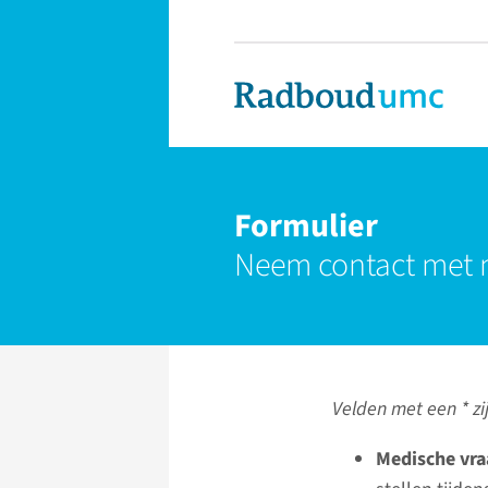
Formulier
Neem contact met 
Velden met een * zij
Medische vra