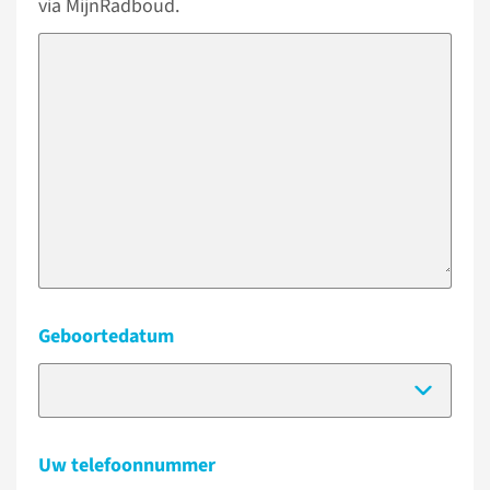
via MijnRadboud.
Geboortedatum
(Dat
Uw telefoonnummer