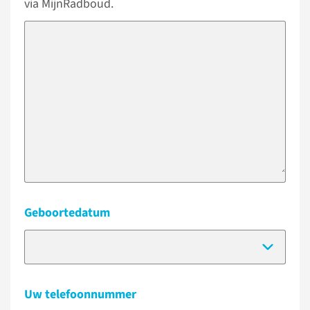
via MijnRadboud.
Geboortedatum
(Dat
Uw telefoonnummer