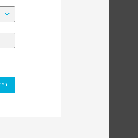
(Date format:
DD-MM-YYYY
)
den