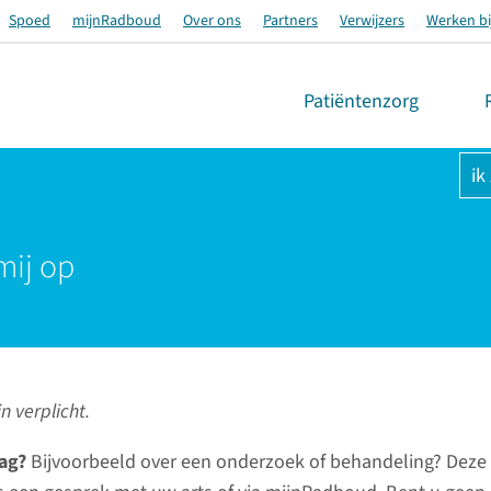
Spoed
mijnRadboud
Over ons
Partners
Verwijzers
Werken bi
Patiëntenzorg
ik
mij op
n verplicht.
ag?
Bijvoorbeeld over een onderzoek of behandeling? Deze