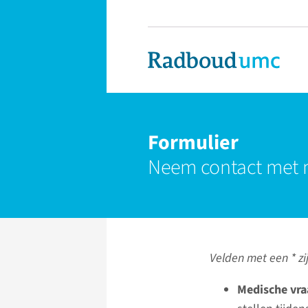
Formulier
Neem contact met 
Velden met een * zij
Medische vra