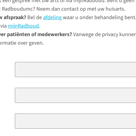
ns een gesprek met uw arts of via mijnRadboud. Bent u geen
het Radboudumc? Neem dan contact op met uw huisarts.
w afspraak?
Bel de
afdeling
waar u onder behandeling bent.
 via
mijnRadboud
.
ver patiënten of medewerkers?
Vanwege de privacy kunnen
ormatie over geven.