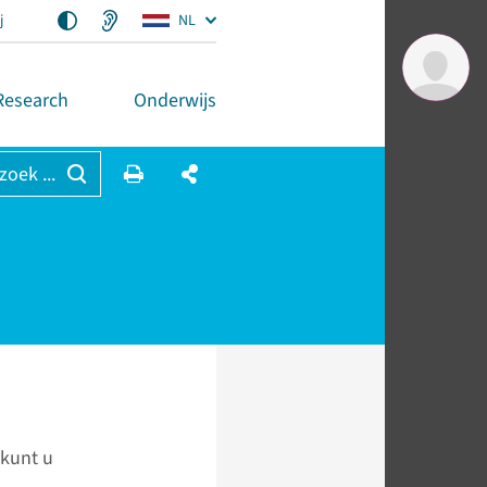
j
NL
Research
Onderwijs
 zoek ...
 kunt u