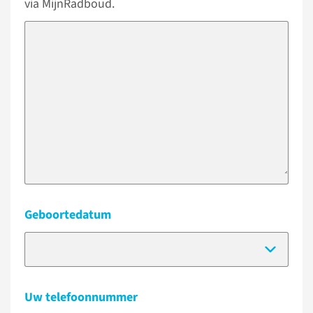
via MijnRadboud.
Geboortedatum
(Dat
Uw telefoonnummer