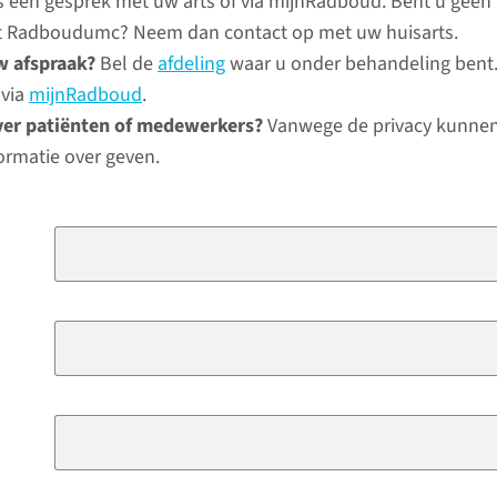
ns een gesprek met uw arts of via mijnRadboud. Bent u geen
het Radboudumc? Neem dan contact op met uw huisarts.
w afspraak?
Bel de
afdeling
waar u onder behandeling bent.
 via
mijnRadboud
.
ver patiënten of medewerkers?
Vanwege de privacy kunnen
ormatie over geven.