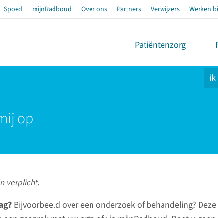
Spoed
mijnRadboud
Over ons
Partners
Verwijzers
Werken bi
Patiëntenzorg
ik
mij op
n verplicht.
ag?
Bijvoorbeeld over een onderzoek of behandeling? Deze