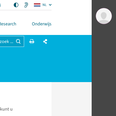
j
NL
Research
Onderwijs
 zoek ...
 kunt u