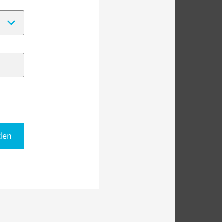
(Date format:
DD-MM-YYYY
)
den