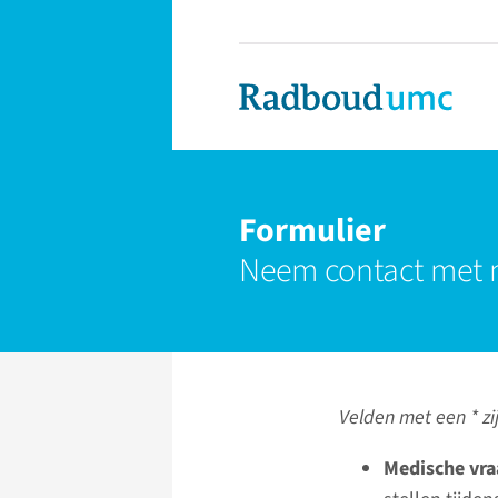
Formulier
Neem contact met 
Velden met een * zij
Medische vra