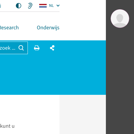
j
NL
Research
Onderwijs
 zoek ...
 kunt u