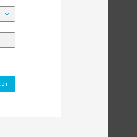
(Date format:
DD-MM-YYYY
)
den