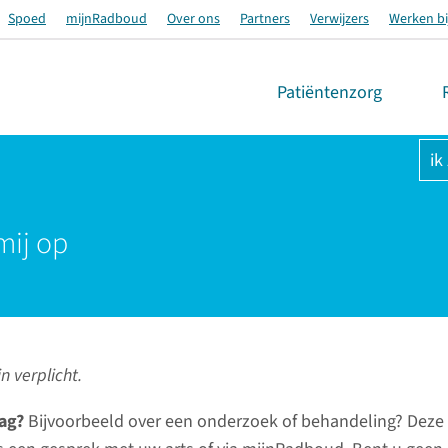
Spoed
mijnRadboud
Over ons
Partners
Verwijzers
Werken bi
Patiëntenzorg
ik
mij op
n verplicht.
ag?
Bijvoorbeeld over een onderzoek of behandeling? Deze