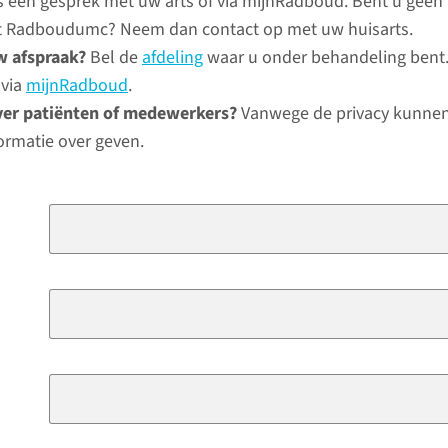
ns een gesprek met uw arts of via mijnRadboud. Bent u geen
het Radboudumc? Neem dan contact op met uw huisarts.
w afspraak?
Bel de
afdeling
waar u onder behandeling bent.
 via
mijnRadboud
.
ver patiënten of medewerkers?
Vanwege de privacy kunnen
ormatie over geven.