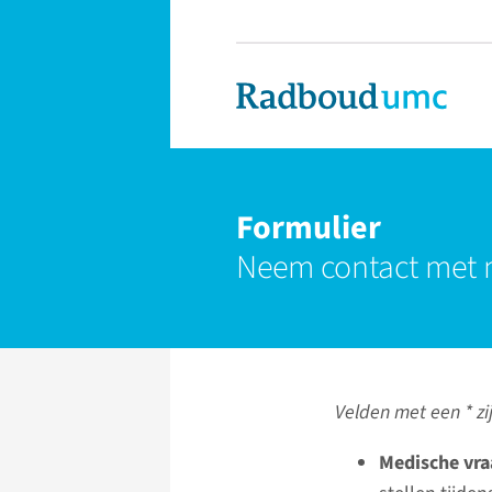
Formulier
Neem contact met 
Velden met een * zij
Medische vra