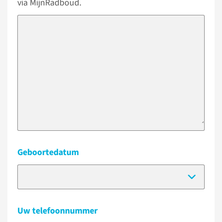
via MijnRadboud.
Geboortedatum
(Dat
Uw telefoonnummer