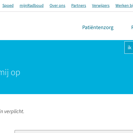
Spoed
mijnRadboud
Over ons
Partners
Verwijzers
Werken bi
Patiëntenzorg
ik
mij op
n verplicht.