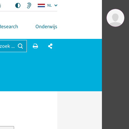
j
NL
Research
Onderwijs
 zoek ...