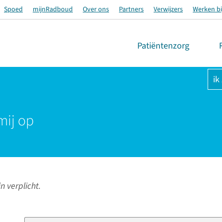
Spoed
mijnRadboud
Over ons
Partners
Verwijzers
Werken bi
Patiëntenzorg
ik
mij op
n verplicht.