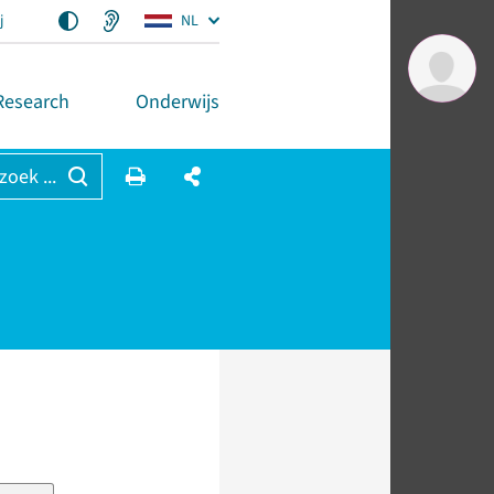
j
NL
Research
Onderwijs
 zoek ...