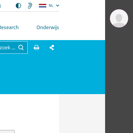
j
NL
Research
Onderwijs
 zoek ...