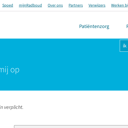
Spoed
mijnRadboud
Over ons
Partners
Verwijzers
Werken bi
Patiëntenzorg
ik
mij op
n verplicht.