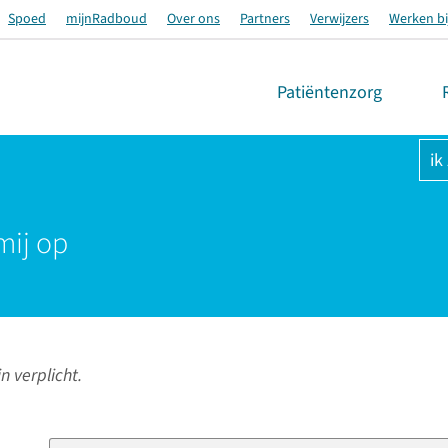
Spoed
mijnRadboud
Over ons
Partners
Verwijzers
Werken bi
Patiëntenzorg
ik
mij op
n verplicht.