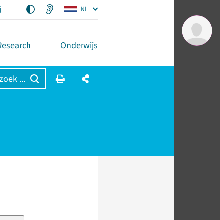
j
NL
Research
Onderwijs
 zoek ...