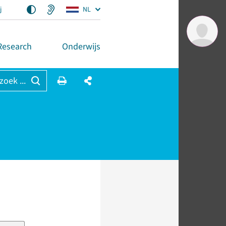
j
NL
Research
Onderwijs
 zoek ...