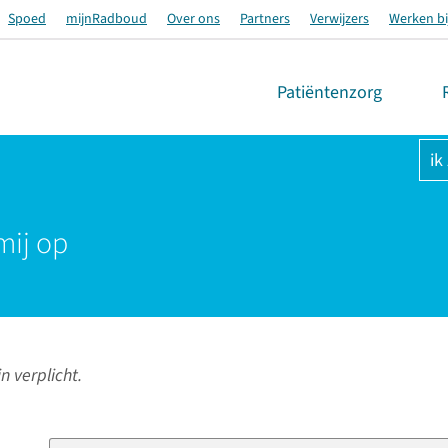
Spoed
mijnRadboud
Over ons
Partners
Verwijzers
Werken bi
Patiëntenzorg
ik
mij op
n verplicht.