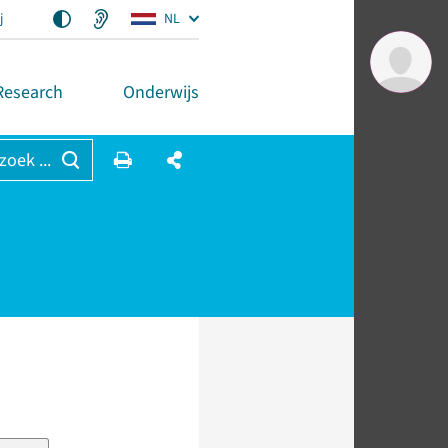
j
NL
Research
Onderwijs
 zoek ...