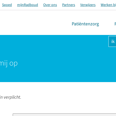
Spoed
mijnRadboud
Over ons
Partners
Verwijzers
Werken bi
Patiëntenzorg
ik
mij op
n verplicht.