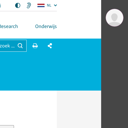
j
NL
Research
Onderwijs
 zoek ...