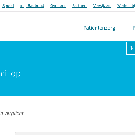
Spoed
mijnRadboud
Over ons
Partners
Verwijzers
Werken bi
Patiëntenzorg
ik
mij op
n verplicht.