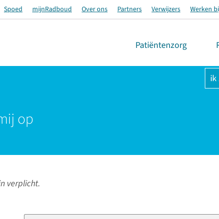
Spoed
mijnRadboud
Over ons
Partners
Verwijzers
Werken bi
Patiëntenzorg
ik
mij op
n verplicht.