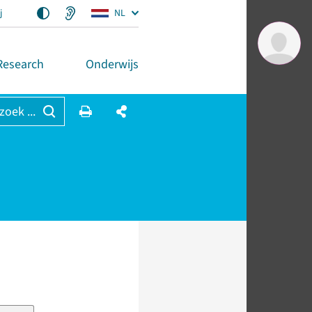
j
NL
Research
Onderwijs
 zoek ...