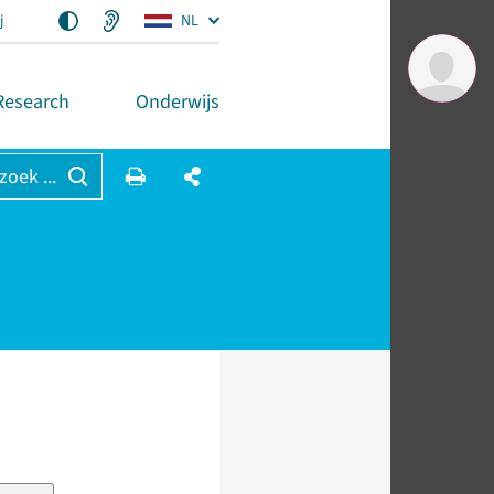
j
NL
Research
Onderwijs
 zoek ...