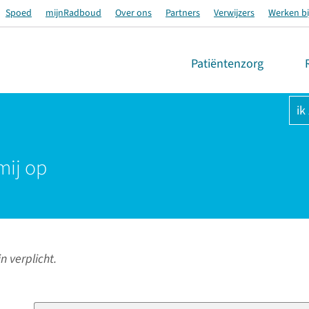
Spoed
mijnRadboud
Over ons
Partners
Verwijzers
Werken bi
Patiëntenzorg
ik
mij op
n verplicht.