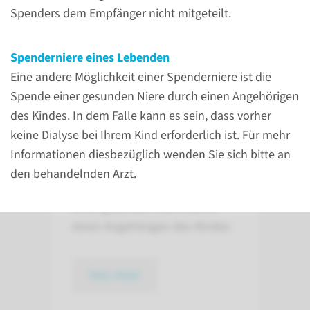
Spenders dem Empfänger nicht mitgeteilt.
Spenderniere
Spenderniere eines Lebenden
Die Spendernieren stammen
Eine andere Möglichkeit einer Spenderniere ist die
von Menschen, die durch eine
Spende einer gesunden Niere durch einen Angehörigen
Gehirnverletzung verstorben
des Kindes. In dem Falle kann es sein, dass vorher
sind, meist infolge eines Unfalls
keine Dialyse bei Ihrem Kind erforderlich ist. Für mehr
oder einer Gehirnblutung. Eine
Informationen diesbezüglich wenden Sie sich bitte an
andere Möglichkeit einer
den behandelnden Arzt.
Spenderniere ist die Spende
einer gesunden Niere durch
einen Angehörigen des Kindes.
lees meer