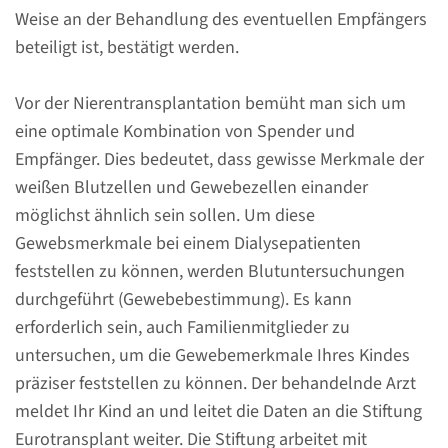
Über
Weise an der Behandlung des eventuellen Empfängers
nierentransplantation
beteiligt ist, bestätigt werden.
bei Kindern
Vor der Nierentransplantation bemüht man sich um
Als Dialysepatient unterzieht
eine optimale Kombination von Spender und
sich Ihr Kind zurzeit der
Empfänger. Dies bedeutet, dass gewisse Merkmale der
Hämodialyse oder
weißen Blutzellen und Gewebezellen einander
Peritonealdialyse. Diese
möglichst ähnlich sein sollen. Um diese
Behandlungen übernehmen
Gewebsmerkmale bei einem Dialysepatienten
teilweise die Funktion der
feststellen zu können, werden Blutuntersuchungen
Nieren, die unzureichend
durchgeführt (Gewebebestimmung). Es kann
funktionieren. Eine
erforderlich sein, auch Familienmitglieder zu
Nierentransplantation ist
untersuchen, um die Gewebemerkmale Ihres Kindes
ebenfalls eine Behandlung,
präziser feststellen zu können. Der behandelnde Arzt
welche die Funktion der Nieren
meldet Ihr Kind an und leitet die Daten an die Stiftung
ersetzt.
Eurotransplant weiter. Die Stiftung arbeitet mit