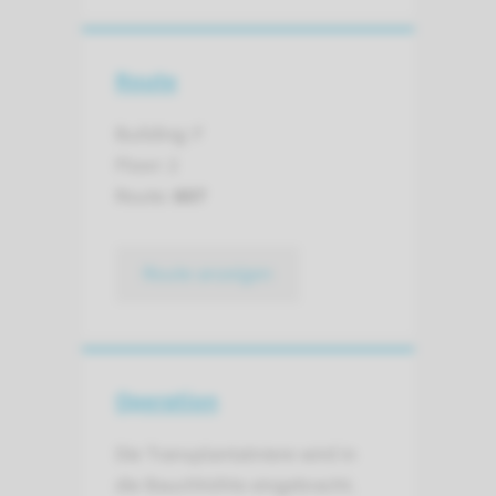
Route
Building: F
Floor: 2
Route:
807
Route anzeigen
Operation
Die Transplantatniere wird in
die Bauchhöhle eingebracht.