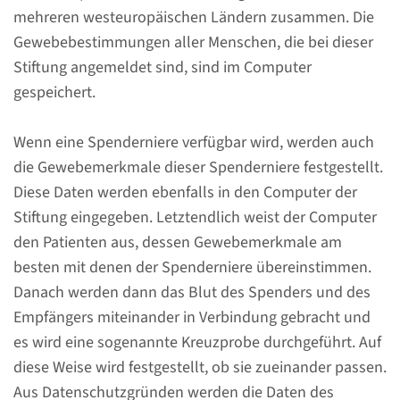
mehreren westeuropäischen Ländern zusammen. Die
lese Sie mehr
Gewebebestimmungen aller Menschen, die bei dieser
Stiftung angemeldet sind, sind im Computer
gespeichert.
Kontakt
Wenn eine Spenderniere verfügbar wird, werden auch
die Gewebemerkmale dieser Spenderniere festgestellt.
Wir sind unter der
Diese Daten werden ebenfalls in den Computer der
Telefonnummer +31 (0)24 361
Stiftung eingegeben. Letztendlich weist der Computer
44 15 zu erreichen. Hier finden
den Patienten aus, dessen Gewebemerkmale am
Sie weitere
besten mit denen der Spenderniere übereinstimmen.
Kontaktmöglichkeiten.
Danach werden dann das Blut des Spenders und des
Empfängers miteinander in Verbindung gebracht und
es wird eine sogenannte Kreuzprobe durchgeführt. Auf
gehe zur Seite
diese Weise wird festgestellt, ob sie zueinander passen.
Aus Datenschutzgründen werden die Daten des