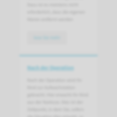
Dazu ist es meistens nicht
erforderlich, dass die eigenen
Nieren entfernt werden
lese Sie mehr
Nach der Operation
Nach der Operation wird Ihr
Kind zur Aufwachstation
gebracht. Hier erwacht Ihr Kind
aus der Narkose. Dies ist der
Zeitpunkt, in dem Sie, sofern
die Situation dies erlaubt, zu