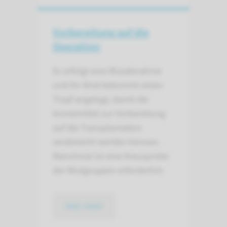
Vorbereitung auf die
Operation
Es erfolgt eine Blutabnahme
und Ihr Kind bekommt einen
Tropf angelegt, damit die
Arzneimittel zur Vorbereitung
auf die Transplantation
verabreicht werden können.
Manchmal ist eine Kreuzprobe
der Blutgruppen erforderlich.
lees meer