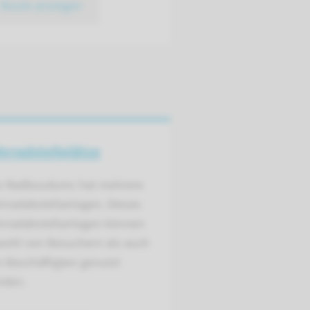
Route anzeigen
hrradstell­plätze
s Radboudumc hat mehrere
rradabstellanlagen. Dieses
hrradabstellanlagen können
wohl von Besuchern als auch
 Beschäftigten genutzt
rden.