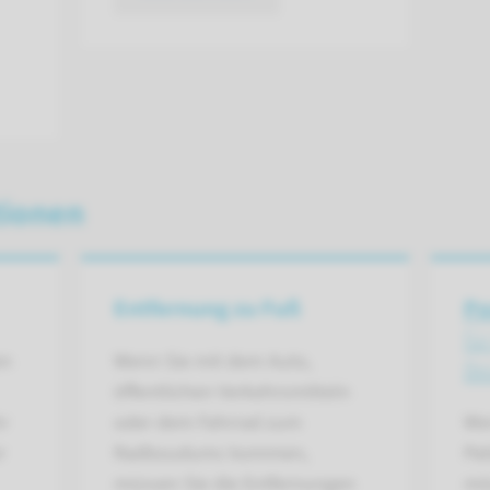
tionen
Entfernung zu Fuß
Po
fü
en
Wenn Sie mit dem Auto,
Be
öffentlichen Verkehrsmitteln
r
oder dem Fahrrad zum
We
r
Radboudumc kommen,
Pat
müssen Sie die Entfernungen
mö