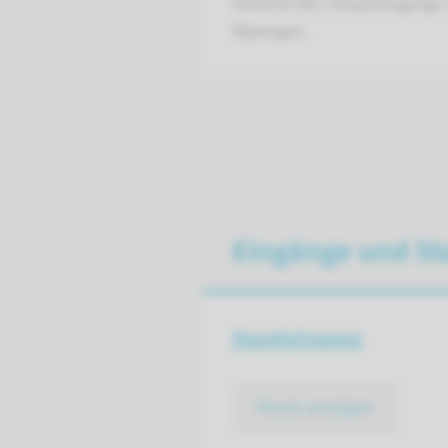
Adresse des Haupteingangs i
Nijmegen.
Eingänge und St
Haupteingang
Route anzeigen