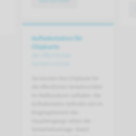
lese Sie mehr
Aufladestation für
Chipkarte
der öffentlichen
Verkehrsmittel
Sie können Ihre Chipkarte für
die öffentlichen Verkehrsmittel
im Radboudumc aufladen. Die
Aufladestation befindet sich im
Eingangsbereich des
Haupteingangs neben der
Sicherheitsanlage. (Geert