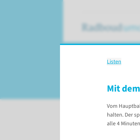
Listen
Erreichbarkei
Radboudumc
Mit dem
Vom Hauptbah
Patientenversorgung
Erreichb
halten. Der s
alle 4 Minuten