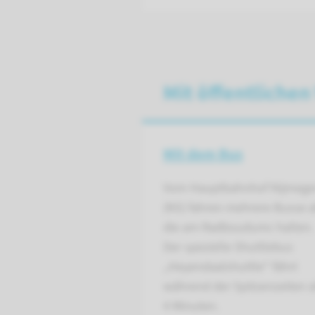
Mit öffentlichen
Mit dem Bus
Vom Hauptbahnhof Nijmege
(NS) fahren mehrere Busse a
die am Radboudumc halten.
Der spezielle Shuttlebus
„Heyendaalshuttle“ fährt
während der Spitzenzeiten a
4 Minuten.