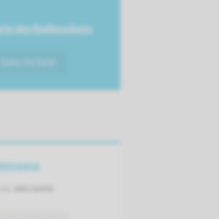
rte des Radboudumc
Siehe die Karte
teingang
ute:
866 to999