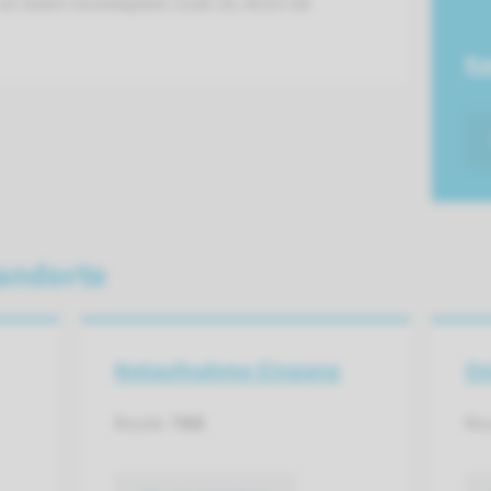
st Geert Grooteplein Zuid 10, 6525 GA
Ka
andorte
Notaufnahme Eingang
Os
Route:
760
Ro