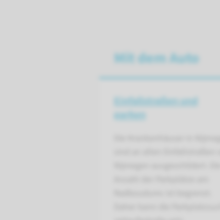
Mit dem Auto
Einfallstraßen und
parken
Die Krankenhäuser in Nijme
sind an allen Einfallstraßen 
Nijmegen ausgeschildert. Di
Anzahl der Parkplätze am
Radboudumc ist begrenzt.
Daher kann die Parkplatzsu