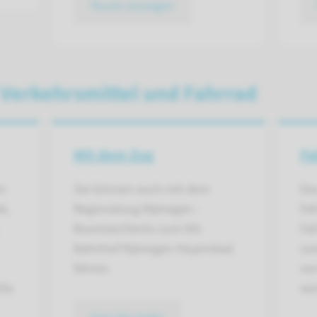
Route anzeigen
 Verkehrsmittel und Fahrrad
Mit dem Zug
Fa
n
Sie können auch mit dem
Da
b,
Regionalzug Nijmegen -
Fah
Boxmeer/Venlo zum NS-
Fa
Bahnhof Nijmegen Heyendaal
so
fahren.
von
lle
we