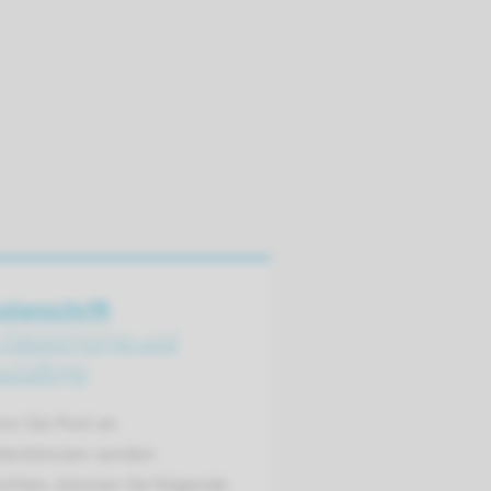
stanschrift
r Patient(inn)en und
schäftigte
nn Sie Post an
ient(inn)en senden
chten, können Sie folgende