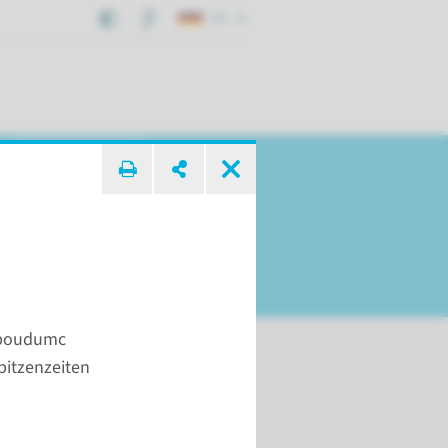
DE
suche ...
dboudumc
pitzenzeiten
ntakt