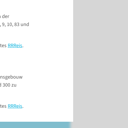
 sind unter der
lefonnummer +31 (0)24 361
 der
11 zu erreichen. Hier finden
9, 10, 83 und
 weitere
ntaktmöglichkeiten.
stes
RRReis
.
gehe zur Seite
gensgebouw
d 300 zu
stes
RRReis
.