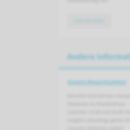
zeitaufwändig sein.
lese Sie mehr
Andere Informa
Unsere Besuchszeiten
Besuche sind auf den meist
Stationen im Krankenhaus
zwischen 15.00 und 20.00 Uh
möglich; allerdings gelten fü
manche Stationen andere