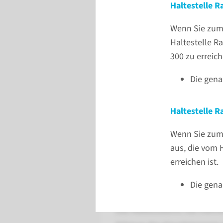
Haltestelle 
Wenn Sie zum 
Haltestelle R
300 zu erreich
Die gena
Haltestelle 
Wenn Sie zum 
aus, die vom H
erreichen ist.
Erreichbarkeit
Die gena
Haupteingang
Das Radboudumc hat mehrere