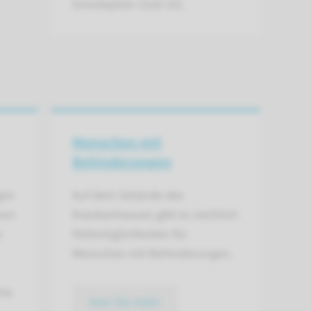
Grooteplein-Zuid 10).
Menschen mit
Behinderungen
gen
Auf dem Gelände des
von
Krankenhauses gibt es reichlich
e
Parkmöglichkeiten für
Menschen mit Behinderungen.
che
lese Sie mehr