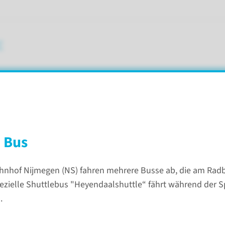
t
 Bus
nhof Nijmegen (NS) fahren mehrere Busse ab, die am Ra
arkeit
pezielle Shuttlebus "Heyendaalshuttle“ fährt während der S
.
Ko