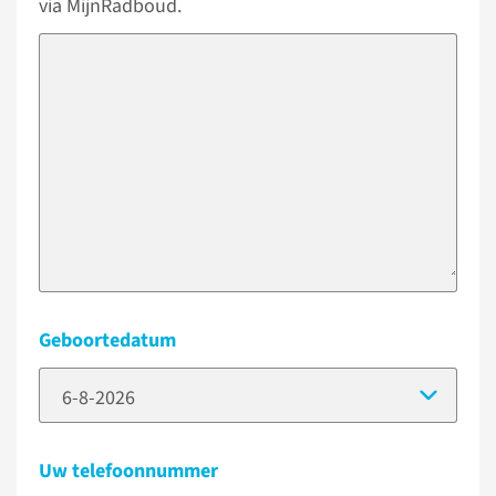
via MijnRadboud.
Geboortedatum
(Dat
Uw telefoonnummer