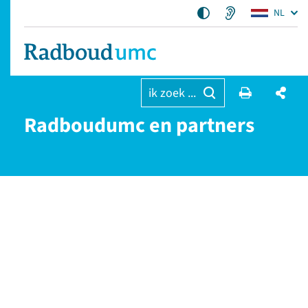
NL
ik zoek ...
Radboudumc en partners